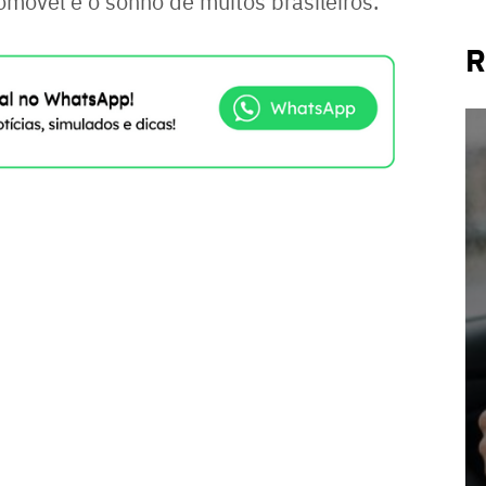
óvel é o sonho de muitos brasileiros.
R