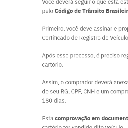
Você deverá seguir o que está es
Código de Trânsito Brasilei
pelo
Primeiro, você deve assinar e pr
Certificado de Registro de Veículo
Após esse processo, é preciso r
cartório.
Assim, o comprador deverá anex
do seu RG, CPF, CNH e um compro
180 dias.
comprovação em document
Esta
cartório ter vendido dito veículo.