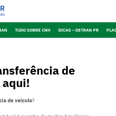
RAN
TUDO SOBRE CNH
DICAS – DETRAN PR
PLA
ansferência de
 aqui!
cia de veículo
?