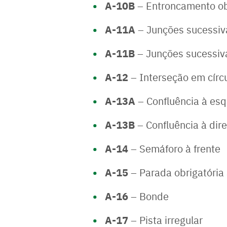
A-10B
– Entroncamento obl
A-11A
– Junções sucessiva
A-11B
– Junções sucessivas
A-12
– Interseção em círc
A-13A
– Confluência à es
A-13B
– Confluência à dire
A-14
– Semáforo à frente
A-15
– Parada obrigatória 
A-16
– Bonde
A-17
– Pista irregular