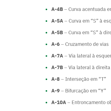
A-4B
– Curva acentuada em
A-5A
– Curva em “S” à es
A-5B
– Curva em “S” à dire
A-6
– Cruzamento de vias
A-7A
– Via lateral à esque
A-7B
– Via lateral à direita
A-8
– Interseção em “T”
A-9
– Bifurcação em “Y”
A-10A
– Entroncamento ob