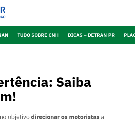
RAN
TUDO SOBRE CNH
DICAS – DETRAN PR
PLA
ertência: Saiba
am!
direcionar os motoristas
mo objetivo
a