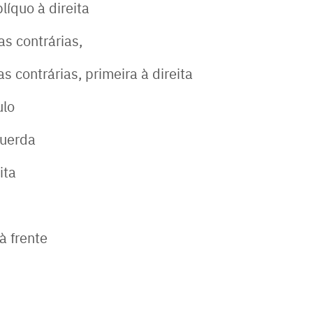
íquo à direita
s contrárias,
 contrárias, primeira à direita
ulo
querda
ita
à frente