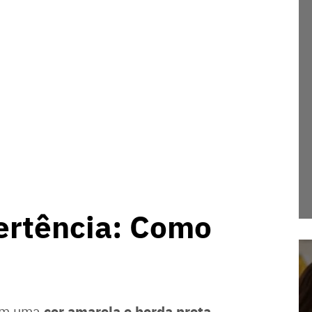
ertência: Como
cor amarela e borda preta
uem uma
,