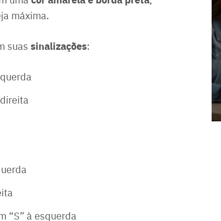
eja máxima.
sinalizações
om suas
:
squerda
direita
querda
ita
m “S” à esquerda