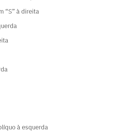
 “S” à direita
querda
ita
rda
líquo à esquerda